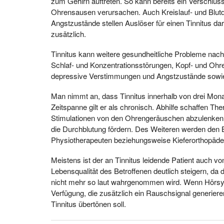
zum Gehirn auftreten. So kann bereits ein Verschl
Ohrensausen verursachen. Auch Kreislauf- und Blut
Angstzustände stellen Auslöser für einen Tinnitus da
zusätzlich.
Tinnitus kann weitere gesundheitliche Probleme nac
Schlaf- und Konzentrationsstörungen, Kopf- und Oh
depressive Verstimmungen und Angstzustände sowie e
Man nimmt an, dass Tinnitus innerhalb von drei Monat
Zeitspanne gilt er als chronisch. Abhilfe schaffen Th
Stimulationen von den Ohrengeräuschen abzulenken. 
die Durchblutung fördern. Des Weiteren werden den
Physiotherapeuten beziehungsweise Kieferorthopäde
Meistens ist der an Tinnitus leidende Patient auch v
Lebensqualität des Betroffenen deutlich steigern, da
nicht mehr so laut wahrgenommen wird. Wenn Hörsyst
Verfügung, die zusätzlich ein Rauschsignal generiere
Tinnitus übertönen soll.