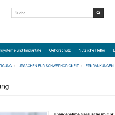
rsysteme und Implantate
Gehörschutz
Nützliche Helfer
D
TIGUNG
URSACHEN FÜR SCHWERHÖRIGKEIT
ERKRANKUNGEN 
ung
Unangenehme Geräusche im Ohr