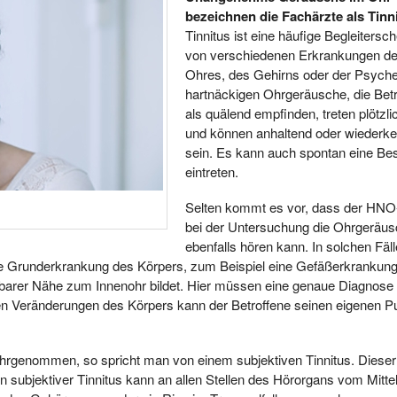
bezeichnen die Fachärzte als Tinni
Tinnitus ist eine häufige Begleitersc
von verschiedenen Erkrankungen d
Ohres, des Gehirns oder der Psyche
hartnäckigen Ohrgeräusche, die Bet
als quälend empfinden, treten plötzli
und können anhaltend oder wiederk
sein. Es kann auch spontan eine Be
eintreten.
Selten kommt es vor, dass der HNO
bei der Untersuchung die Ohrgeräu
ebenfalls hören kann. In solchen Fälle
 eine Grunderkrankung des Körpers, zum Beispiel eine Gefäßerkrankun
elbarer Nähe zum Innenohr bildet. Hier müssen eine genaue Diagnose
en Veränderungen des Körpers kann der Betroffene seinen eigenen P
rgenommen, so spricht man von einem subjektiven Tinnitus. Dieser s
in subjektiver Tinnitus kann an allen Stellen des Hörorgans vom Mittel