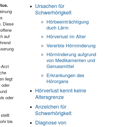
tus.
Ursachen für
heinung
Schwerhörigkeit
es
Hörbeeinträchtigung
. Diese
duch Lärm
roffene
Hörverlust im Alter
ch auf
ehrend
Vererbte Hörminderung
sserung
Hörminderung aufgrund
von Medikamenten und
Genussmittel
-Arzt
sche
Erkrankungen des
n liegt
Hörorgans
g oder
Hörverlust kennt keine
 und
Altersgrenze
uls oder
Anzeichen für
Schwerhörigkeit
tellt
ohr bis
Diagnose von