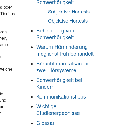
Schwerhörigkeit
s oder
Subjektive Hörtests
Tinnitus
Objektive Hörtests
Behandlung von
ören
Schwerhörigkeit
hen,
sche.
Warum Hörminderung
möglichst früh behandelt
r
Braucht man tatsächlich
 welche
zwei Hörsysteme
Schwerhörigkeit bei
Kindern
ie
Kommunikationstipps
 und
Wichtige
ur
Studienergebnisse
n
Glossar