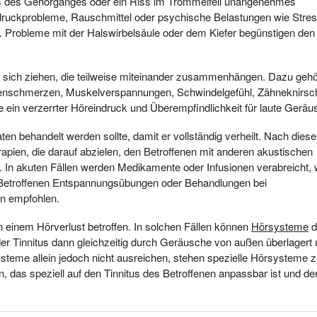
uss des Gehörganges oder ein Riss im Trommelfell unangenehmes
druckprobleme, Rauschmittel oder psychische Belastungen wie Stres
r. Probleme mit der Halswirbelsäule oder dem Kiefer begünstigen den 
h sich ziehen, die teilweise miteinander zusammenhängen. Dazu geh
renschmerzen, Muskelverspannungen, Schwindelgefühl, Zähneknirsc
in verzerrter Höreindruck und Überempfindlichkeit für laute Geräu
en behandelt werden sollte, damit er vollständig verheilt. Nach diese
erapien, die darauf abzielen, den Betroffenen mit anderen akustischen
In akuten Fällen werden Medikamente oder Infusionen verabreicht,
 Betroffenen Entspannungsübungen oder Behandlungen bei
n empfohlen.
on einem Hörverlust betroffen. In solchen Fällen können
Hörsysteme
d
 der Tinnitus dann gleichzeitig durch Geräusche von außen überlagert
eme allein jedoch nicht ausreichen, stehen spezielle Hörsysteme z
n, das speziell auf den Tinnitus des Betroffenen anpassbar ist und de