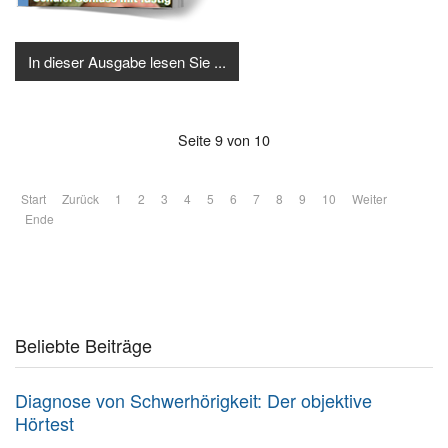
In dieser Ausgabe lesen Sie ...
Seite 9 von 10
Start
Zurück
1
2
3
4
5
6
7
8
9
10
Weiter
Ende
Beliebte Beiträge
Diagnose von Schwerhörigkeit: Der objektive
Hörtest