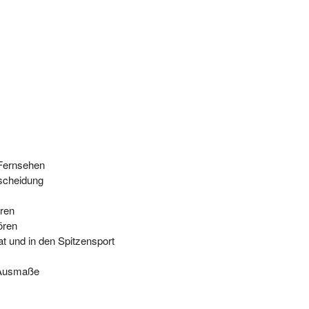
 Fernsehen
tscheidung
ören
ören
t und in den Spitzensport
e Ausmaße