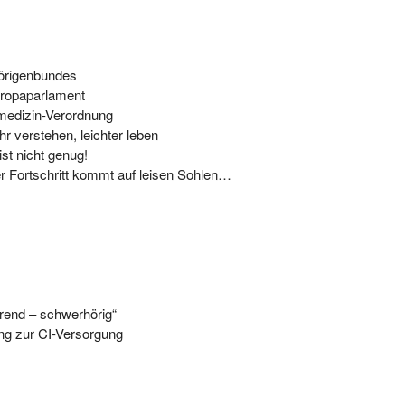
hörigenbundes
uropaparlament
medizin-Verordnung
r verstehen, leichter leben
ist nicht genug!
er Fortschritt kommt auf leisen Sohlen…
örend – schwerhörig“
ung zur CI-Versorgung