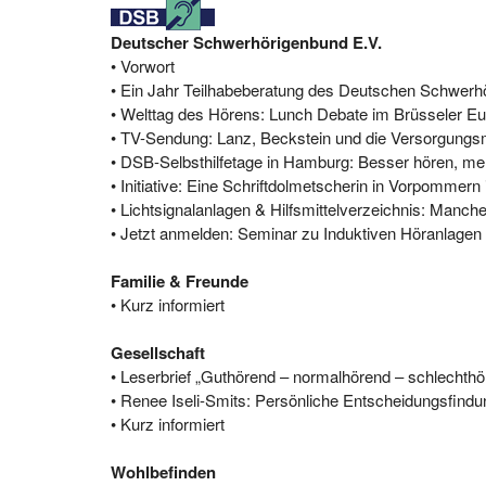
Deutscher Schwerhörigenbund E.V.
• Vorwort
• Ein Jahr Teilhabeberatung des Deutschen Schwer
• Welttag des Hörens: Lunch Debate im Brüsseler E
• TV-Sendung: Lanz, Beckstein und die Versorgungs
• DSB-Selbsthilfetage in Hamburg: Besser hören, meh
• Initiative: Eine Schriftdolmetscherin in Vorpommern 
• Lichtsignalanlagen & Hilfsmittelverzeichnis: Manch
• Jetzt anmelden: Seminar zu Induktiven Höranlagen
Familie & Freunde
• Kurz informiert
Gesellschaft
• Leserbrief „Guthörend – normalhörend – schlechth
• Renee Iseli-Smits: Persönliche Entscheidungsfind
• Kurz informiert
Wohlbefinden