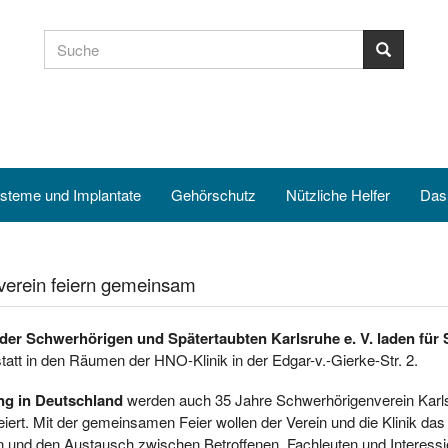
steme und Implantate
Gehörschutz
Nützliche Helfer
Das
verein feiern gemeinsam
 der Schwerhörigen und Spätertaubten Karlsruhe e. V. laden für 
statt in den Räumen der HNO-Klinik in der Edgar-v.-Gierke-Str. 2.
g in Deutschland
werden auch 35 Jahre Schwerhörigenverein Karl
ert. Mit der gemeinsamen Feier wollen der Verein und die Klinik da
 und den Austausch zwischen Betroffenen, Fachleuten und Interessie