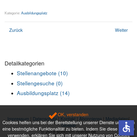
Kategorie:
Ausbildungsplatz
Zurück
Weiter
Detailkategorien
Stellenangebote (10)
Stellengesuche (0)
Ausbildungsplatz (14)
OK, verstanden
Impressum
|
Datenschutz
|
Kontakt
|
Abonnieren
|
Mediadaten
|
Cookies helfen uns bei der Bereitstellung unserer Dienste und Ihnen
accessible
Glossar
eine bestmögliche Funktionalität zu bieten. Indem Sie diese Website
© 2018 spektrum-hoeren.de
verwenden, erklären Sie sich mit unserer Nutzung von Cookies