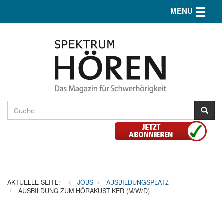
Toggle n
MENU
AKTUELLE SEITE:
JOBS
AUSBILDUNGSPLATZ
AUSBILDUNG ZUM HÖRAKUSTIKER (M/W/D)