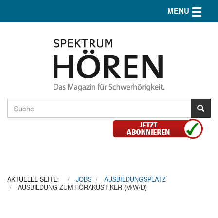
Toggle n
MENU
AKTUELLE SEITE:
JOBS
AUSBILDUNGSPLATZ
AUSBILDUNG ZUM HÖRAKUSTIKER (M/W/D)